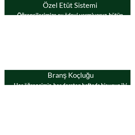
Özel Etüt Sistemi
Öğrencilerimize ev ödevi vermiyoruz, bütün
eksikliklerini öğretmenler nezaretinde “özel etüt
sistemimizle” kurumumuzda gideriyoruz.
Branş Koçluğu
Her öğrencimiz, her dersten haftada bir veya iki
kez olmak üzere branş koçluğu hizmeti
almaktadır.