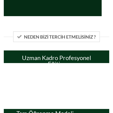
NEDEN BIZI TERCIH ETMELISINIZ ?
Uzman Kadro Profesyonel
Eğitim
12-14 Kişilik Sınıflarda Uzman Kadrolar
ile Sınırsız İlgi Sınırlı Kontenjan Prensibi
ile Profesyonel Eğitim