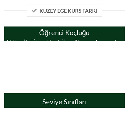
KUZEY EGE KURS FARKI
Öğrenci Koçluğu
Akhisar’da öğrenci koçluğunu ilk yapan kurum olma
ayrıcalığıyla, tüm birikimimizle öğrenci koçluğu
sunuyoruz.
Seviye Sınıfları
Her ay yaptığımız seviye tespit sınavlarıyla
öğrencilerin bilgi birikimi, öğrenme stilleri ve
öğrenme hızları bakımından homojen sınıflarda yer
almalarını sağlıyoruz.