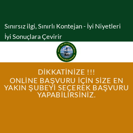
İçeriğe
Sınırsız ilgi, Sınırlı Kontejan - İyi Niyetleri
atla
İyi Sonuçlara Çevirir
Sınırsız ilgi, Sınırlı Kontejan - İyi Niyetleri
İyi Sonuçlara Çevirir
DIKKATINIZE !!!
ONLINE BAŞVURU İÇİN SİZE EN
YAKIN ŞUBEYİ SEÇEREK BAŞVURU
YAPABILIRSINIZ.