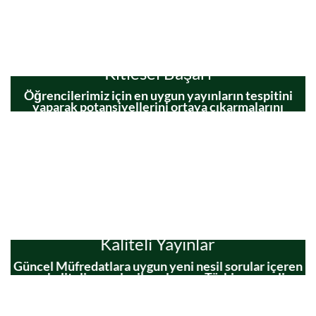
Kitlesel Başarı
Öğrencilerimiz için en uygun yayınların tespitini
yaparak potansiyellerini ortaya çıkarmalarını
sağlamaktayız ve başarıyı kitlesel olarak sunuyoruz.
Kaliteli Yayınlar
Güncel Müfredatlara uygun yeni nesil sorular içeren
en kaliteli yayınlar ile çalışıyor Türkiye geneli
denemeler ile sürekli ölçümler yapıyor eğitim
koçları ile bire bir dersler yapıyor eksiklikleri
tamamlıyoruz.