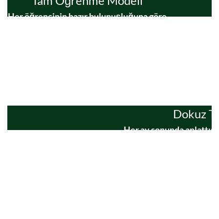
Tam Öğrenme Modeli
Her öğrencinin hazır bulunuşluğuna göre
her ders’de en az %70 oranında başarı
amaçlıyoruz.
Dokuz T
Her ay sonunda anlattığ
sınavlarıyla ölçülerek, eksik
Ortak eksikleri olan öğren
anlatılı